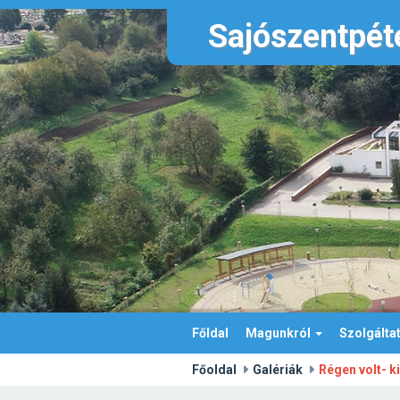
Sajószentpéte
Főldal
Magunkról
Szolgálta
Főoldal
Galériák
Régen volt- k