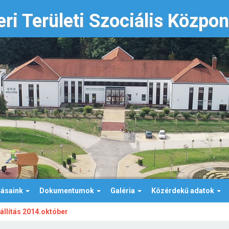
ri Területi Szociális Közpo
tásaink
Dokumentumok
Galéria
Közérdekű adatok
iállítás 2014.október