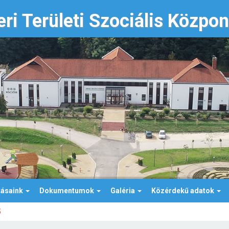
ri Területi Szociális Közpo
tásaink
Dokumentumok
Galéria
Közérdekű adatok
5