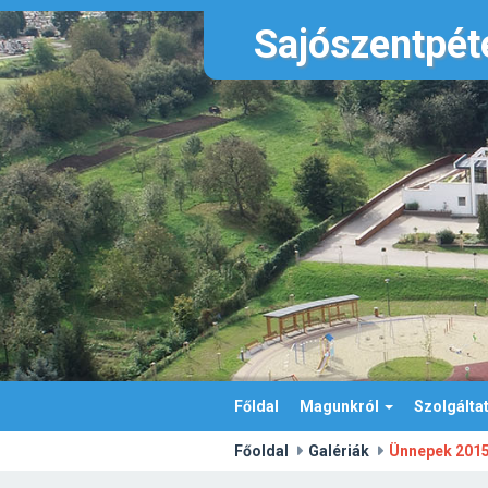
Sajószentpéte
Főldal
Magunkról
Szolgálta
Főoldal
Galériák
Ünnepek 201