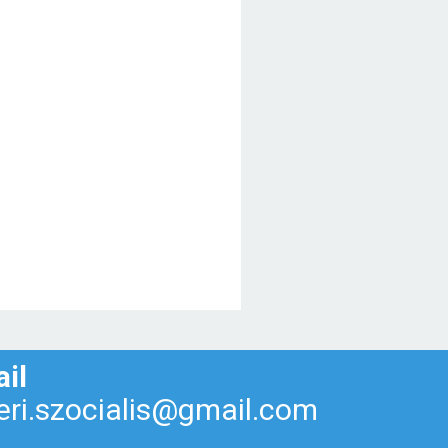
il
eri.szocialis@gmail.com